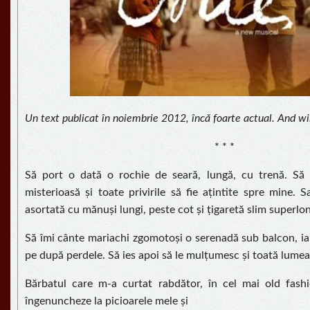
Un text publicat în noiembrie 2012, încă foarte actual. And wi
* * *
Să port o dată o rochie de seară, lungă, cu trenă. Să 
misterioasă și toate privirile să fie ațintite spre mine. 
asortată cu mănuși lungi, peste cot și țigaretă slim superlo
Să îmi cânte mariachi zgomotoși o serenadă sub balcon, iar
pe după perdele. Să ies apoi să le mulțumesc și toată lumea
Bărbatul care m-a curtat rabdător, în cel mai old fash
îngenuncheze la picioarele mele și