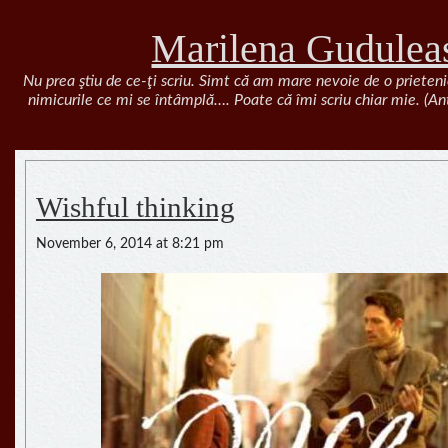
Marilena Gudulea
Nu prea ştiu de ce-ţi scriu. Simt că am mare nevoie de o prieteni
nimicurile ce mi se întâmplă…. Poate că îmi scriu chiar mie. (A
Wishful thinking
November 6, 2014 at 8:21 pm