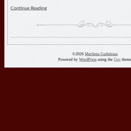
Continue Reading
©2026
Marilena Guduleasa
Powered by
WordPress
using the
Dan
them