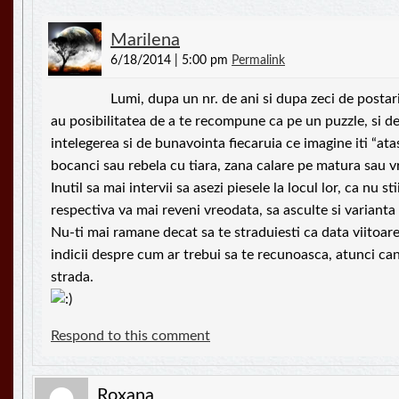
Marilena
6/18/2014 | 5:00 pm
Permalink
Lumi, dupa un nr. de ani si dupa zeci de postari,
au posibilitatea de a te recompune ca pe un puzzle, si d
intelegerea si de bunavointa fiecaruia ce imagine iti “ata
bocanci sau rebela cu tiara, zana calare pe matura sau vr
Inutil sa mai intervii sa asezi piesele la locul lor, ca nu s
respectiva va mai reveni vreodata, sa asculte si varianta
Nu-ti mai ramane decat sa te straduiesti ca data viitoare
indicii despre cum ar trebui sa te recunoasca, atunci can
strada.
Respond to this comment
Roxana