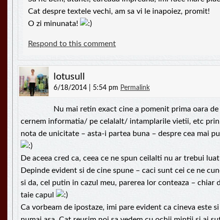
Cat despre textele vechi, am sa vi le inapoiez, promit!
O zi minunata!
Respond to this comment
lotusull
6/18/2014 | 5:54 pm
Permalink
Nu mai retin exact cine a pomenit prima oara de f
cernem informatia/ pe celalalt/ intamplarile vietii, etc pri
nota de unicitate – asta-i partea buna – despre cea mai put
De aceea cred ca, ceea ce ne spun ceilalti nu ar trebui luat
Depinde evident si de cine spune – caci sunt cei ce ne cun
si da, cel putin in cazul meu, parerea lor conteaza – chia
taie capul
Ca vorbeam de ipostaze, imi pare evident ca cineva este si
numai asa. Cat reusim noi sa vedem cu ochii mintii si ai suf