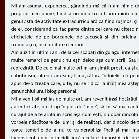
Mi-am asumat expunerea, gândindu-mă că n-am nimic de
propriul meu nume, fiindcă nu mi-a trecut prin minte că 
genul ăsta de activitate extracurriculară ca fiind ruşinos, şi
de ei, considerand că fac parte dintre cei care nu citesc 
etichetele de pe borcanele de zacuscă şi din pricina
frumuseţea, nici utilitatea lecturii.
Am auzit în ultimii ani, de la cei scăpaţi din gulagul internet
multe remarci de genul: nu eşti deloc aşa cum scrii. Sau: 
reprezintă. De cele mai multe ori m-am simţit prost, ca şi 
cabotinism, alteori am simţit muşcătura îndoielii, că poa
apuc de-o treaba care, uite, nu se ridică la înălţimea aştept
genunchiul unui blog personal.
Mi-a venit să mă las de multe ori, am revenit însă hotărâtă
autenticitate, un strop în plus de “mine”, să las să mai cadă
curajul de a te arăta în scris aşa cum eşti, nu doar dincolo d
vorbele născătoare de lumi şi de realităţi, dar dincolo de 
toate temerile de a nu te vulnerabiliza încă şi mai m
inconştient unor primejdii încă neclare, imposibil de pre