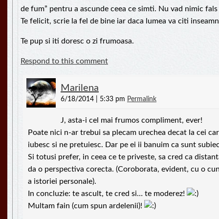
de fum” pentru a ascunde ceea ce simti. Nu vad nimic fals a
Te felicit, scrie la fel de bine iar daca lumea va citi inseam
Te pup si iti doresc o zi frumoasa.
Respond to this comment
Marilena
6/18/2014 | 5:33 pm
Permalink
J, asta-i cel mai frumos compliment, ever!
Poate nici n-ar trebui sa plecam urechea decat la cei ca
iubesc si ne pretuiesc. Dar pe ei ii banuim ca sunt subie
Si totusi prefer, in ceea ce te priveste, sa cred ca distanta 
da o perspectiva corecta. (Coroborata, evident, cu o cu
a istoriei personale).
In concluzie: te ascult, te cred si… te moderez!
Multam fain (cum spun ardelenii)!