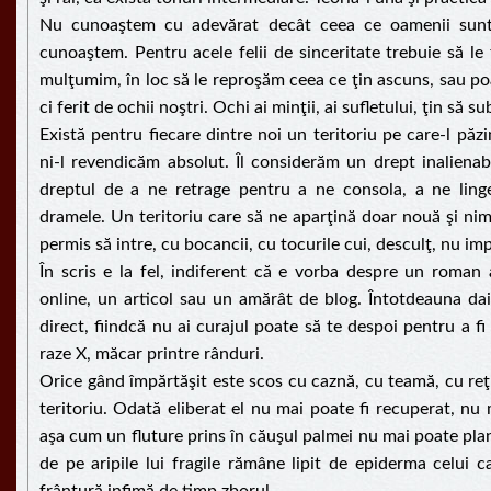
Nu cunoaştem cu adevărat decât ceea ce oamenii sunt 
cunoaştem. Pentru acele felii de sinceritate trebuie să le 
mulţumim, în loc să le reproşăm ceea ce ţin ascuns, sau p
ci ferit de ochii noştri. Ochi ai minţii, ai sufletului, ţin să su
Există pentru fiecare dintre noi un teritoriu pe care-l păz
ni-l revendicăm absolut. Îl considerăm un drept inalienabil
dreptul de a ne retrage pentru a ne consola, a ne ling
dramele. Un teritoriu care să ne aparţină doar nouă şi nimă
permis să intre, cu bocancii, cu tocurile cui, desculţ, nu im
În scris e la fel, indiferent că e vorba despre un roman 
online, un articol sau un amărât de blog. Întotdeauna dai
direct, fiindcă nu ai curajul poate să te despoi pentru a f
raze X, măcar printre rânduri.
Orice gând împărtăşit este scos cu caznă, cu teamă, cu reţ
teritoriu. Odată eliberat el nu mai poate fi recuperat, nu 
aşa cum un fluture prins în căuşul palmei nu mai poate plan
de pe aripile lui fragile rămâne lipit de epiderma celui c