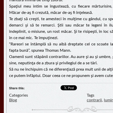
frântură infimă de timp zborul.
Spaţiul meu intim se îngustează, cu fiecare mărturisire,
Măcar de-aş fi crezută, măcar de-aş fi înţeleasă.
Te zbaţi să creşti, te amesteci în mulţime cu gândul, cu sp
demarci şi să te remarci. Ştii sau măcar te legeni în il
îndeplinit, o misiune, un rost măcar. Şi te risipeşti, în loc s
în ce mai mic. Te împuţinezi.
“Rareori se întâmplă să nu aibă dreptate cel ce scoate la
fapta bună”, spunea Thomas Mann.
Oamenii sunt stăpânii contrariilor. Au aure şi au şi umbre, 
sine, neputinţa de a zbura şi privilegiul de a se târî.
Să nu ne închipuim că ne diferenţiază prea mult unii de alţ
ce putem înfăptui. Doar ceea ce ne propunem şi avem cutez
Share this:
Categories
Tags
Blog
contrarii
,
lumin