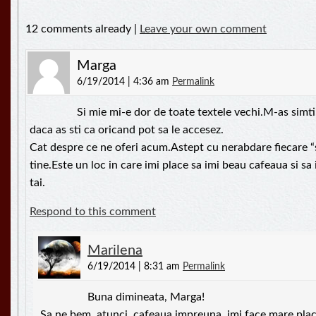
12 comments already |
Leave your own comment
Marga
6/19/2014 | 4:36 am
Permalink
Si mie mi-e dor de toate textele vechi.M-as simti
daca as sti ca oricand pot sa le accesez.
Cat despre ce ne oferi acum.Astept cu nerabdare fiecare “
tine.Este un loc in care imi place sa imi beau cafeaua si sa 
tai.
Respond to this comment
Marilena
6/19/2014 | 8:31 am
Permalink
Buna dimineata, Marga!
Sa ne bem, atunci, cafeaua impreuna, imi face mare pla