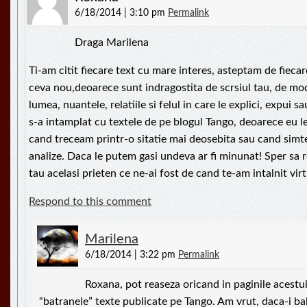
6/18/2014 | 3:10 pm
Permalink
Draga Marilena
Ti-am citit fiecare text cu mare interes, asteptam de fieca
ceva nou,deoarece sunt indragostita de scrsiul tau, de mod
lumea, nuantele, relatiile si felul in care le explici, expui s
s-a intamplat cu textele de pe blogul Tango, deoarece eu l
cand treceam printr-o sitatie mai deosebita sau cand sim
analize. Daca le putem gasi undeva ar fi minunat! Sper sa r
tau acelasi prieten ce ne-ai fost de cand te-am intalnit vir
Respond to this comment
Marilena
6/18/2014 | 3:22 pm
Permalink
Roxana, pot reaseza oricand in paginile acestu
“batranele” texte publicate pe Tango. Am vrut, daca-i bal,