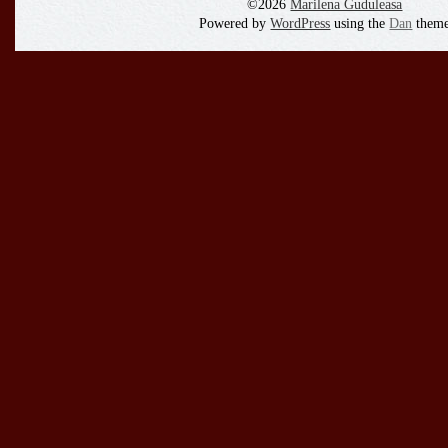
©2026
Marilena Guduleasa
Powered by
WordPress
using the
Dan
them