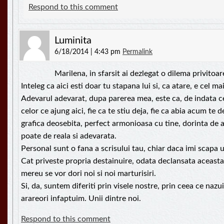
Respond to this comment
Luminita
6/18/2014 | 4:43 pm
Permalink
Marilena, in sfarsit ai dezlegat o dilema privitoar
Inteleg ca aici esti doar tu stapana lui si, ca atare, e cel ma
Adevarul adevarat, dupa parerea mea, este ca, de indata ce
celor ce ajung aici, fie ca te stiu deja, fie ca abia acum te
grafica deosebita, perfect armonioasa cu tine, dorinta de a
poate de reala si adevarata.
Personal sunt o fana a scrisului tau, chiar daca imi scapa 
Cat priveste propria destainuire, odata declansata aceasta 
mereu se vor dori noi si noi marturisiri.
Si, da, suntem diferiti prin visele nostre, prin ceea ce nazu
arareori infaptuim. Unii dintre noi.
Respond to this comment