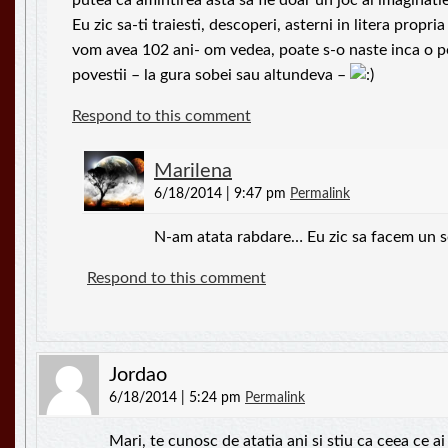
putea ca amintirea asta sa fie doar un joc al imaginati
Eu zic sa-ti traiesti, descoperi, asterni in litera propri
vom avea 102 ani- om vedea, poate s-o naste inca o 
povestii – la gura sobei sau altundeva –
Respond to this comment
Marilena
6/18/2014 | 9:47 pm
Permalink
N-am atata rabdare… Eu zic sa facem un se
Respond to this comment
Jordao
6/18/2014 | 5:24 pm
Permalink
Mari, te cunosc de atatia ani si stiu ca ceea ce ai