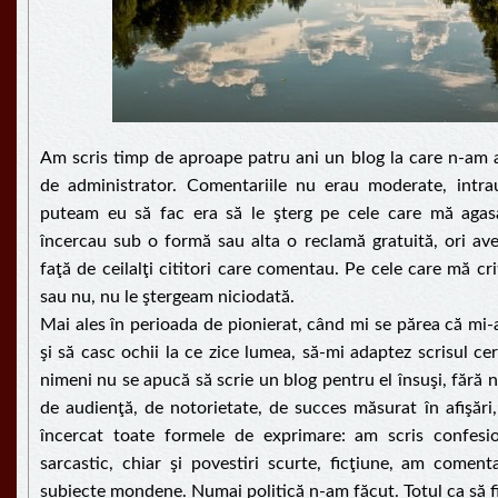
Am scris timp de aproape patru ani un blog la care n-am a
de administrator. Comentariile nu erau moderate, intra
puteam eu să fac era să le şterg pe cele care mă agasa
încercau sub o formă sau alta o reclamă gratuită, ori ave
faţă de ceilalţi cititori care comentau. Pe cele care mă cr
sau nu, nu le ştergeam niciodată.
Mai ales în perioada de pionierat, când mi se părea că mi-a
şi să casc ochii la ce zice lumea, să-mi adaptez scrisul cer
nimeni nu se apucă să scrie un blog pentru el însuşi, fără 
de audienţă, de notorietate, de succes măsurat în afişări, 
încercat toate formele de exprimare: am scris confesional
sarcastic, chiar şi povestiri scurte, ficţiune, am comen
subiecte mondene. Numai politică n-am făcut. Totul ca să fi