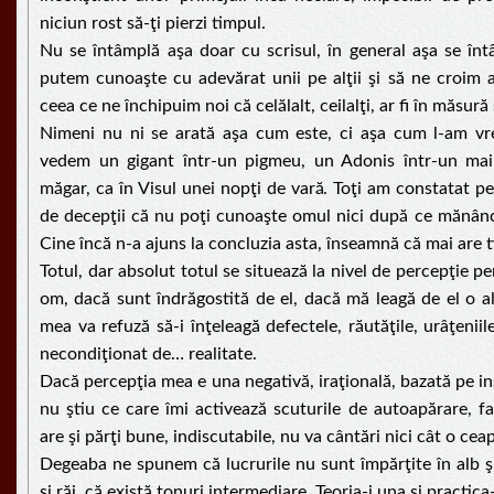
niciun rost să-ţi pierzi timpul.
Nu se întâmplă aşa doar cu scrisul, în general aşa se în
putem cunoaşte cu adevărat unii pe alţii şi să ne croim a
ceea ce ne închipuim noi că celălalt, ceilalţi, ar fi în măsură
Nimeni nu ni se arată aşa cum este, ci aşa cum l-am vr
vedem un gigant într-un pigmeu, un Adonis într-un mai
măgar, ca în Visul unei nopţi de vară. Toţi am constatat pe
de decepţii că nu poţi cunoaşte omul nici după ce mănânci
Cine încă n-a ajuns la concluzia asta, înseamnă că mai are t
Totul, dar absolut totul se situează la nivel de percepţie 
om, dacă sunt îndrăgostită de el, dacă mă leagă de el o a
mea va refuză să-i înţeleagă defectele, răutăţile, urâţeniile,
necondiţionat de… realitate.
Dacă percepţia mea e una negativă, iraţională, bazată pe ins
nu ştiu ce care îmi activează scuturile de autoapărare, f
are şi părţi bune, indiscutabile, nu va cântări nici cât o cea
Degeaba ne spunem că lucrurile nu sunt împărţite în alb ş
şi răi, că există tonuri intermediare. Teoria-i una şi practica-