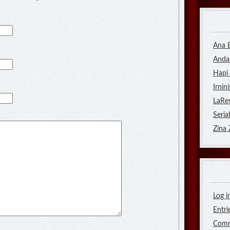
Ana 
Anda
Hapi 
Irnini
LaRev
Seria
Zina
Log i
Entri
Com