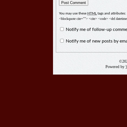
You may use these
HTML
tags and attributes:
<blockquote cite=""> <cite> <code> <del datetim
Notify me of follow-up commen
Notify me of new posts by ema
©20
Powered by