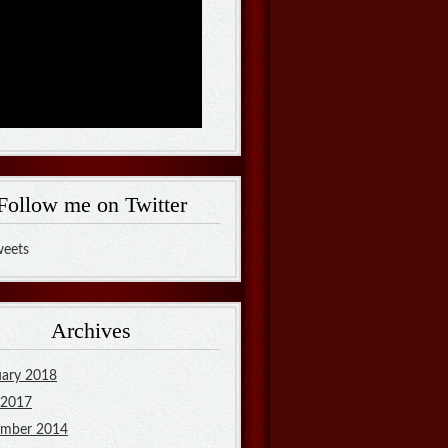
Follow me on Twitter
eets
Archives
uary 2018
 2017
mber 2014