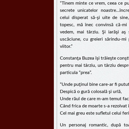
“Tinem minte ce vrem, ceea ce pu
secrete unicatelor noastre…înc
celui disperat să-şi uite de sin
topesc, mă înec convinsă că-mi
vedem, mai târziu. Şi iarăşi aş 
uscăciune, cu greieri sărindu-mi 
viitor.”
Constanţa Buzea îşi trăieşte conşt
pentru mai târziu, un târziu despr
particula “prea”.
“Unde puţinul bine care-ar fi putut
Despică o gură colosală şi urlă,
Unde răul de care m-am temut face 
Când frica de moarte s-a rezolvat î
Cel mai greu este sufletul celui fer
Un personaj romantic, după toa