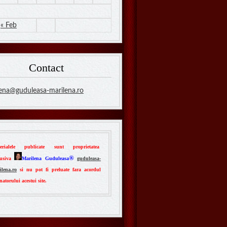
« Feb
Contact
ena@guduleasa-marilena.ro
erialele publicate sunt proprietatea
®
lusiva
Marilena Guduleasa
guduleasa-
ilena.ro
si nu pot fi preluate fara acordul
natorului acestui site.