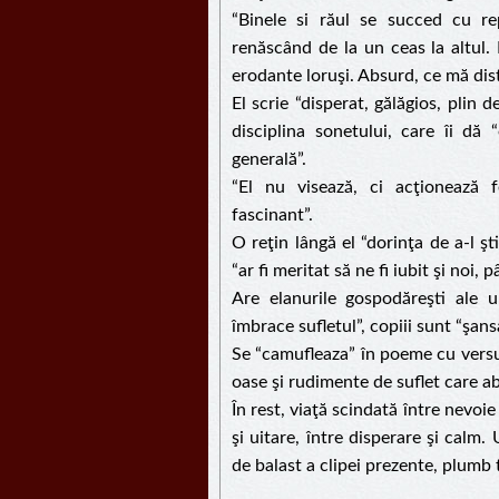
“Binele si răul se succed cu re
renăscând de la un ceas la altul. 
erodante loruşi. Absurd, ce mă dis
El scrie “disperat, gălăgios, plin 
disciplina sonetului, care îi dă
generală”.
“El nu visează, ci acţionează fe
fascinant”.
O reţin lângă el “dorinţa de a-l şt
“ar fi meritat să ne fi iubit şi noi, 
Are elanurile gospodăreşti ale u
îmbrace sufletul”, copiii sunt “şans
Se “camufleaza” în poeme cu versur
oase şi rudimente de suflet care ab
În rest, viaţă scindată între nevoie
şi uitare, între disperare şi calm
de balast a clipei prezente, plumb t