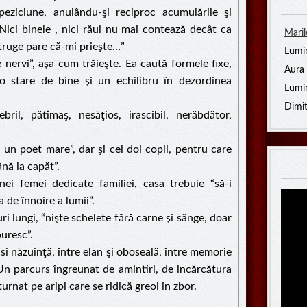
peziciune, anulându-şi reciproc acumulările şi
Nici binele , nici răul nu mai contează decât ca
Mari
truge pare că-mi prieşte…”
Lumi
de nervi”, aşa cum trăieşte. Ea caută formele fixe,
Aura 
 “o stare de bine şi un echilibru în dezordinea
Lumi
Dimit
bril, pătimaş, nesăţios, irascibil, nerăbdător,
i un poet mare”, dar şi cei doi copii, pentru care
până la capăt”.
nei femei dedicate familiei, casa trebuie “să-i
a de înnoire a lumii”.
i lungi, “nişte schelete fără carne şi sânge, doar
uresc”.
 si năzuinţă, între elan şi oboseală, între memorie
. Un parcurs îngreunat de amintiri, de incărcătura
urnat pe aripi care se ridică greoi in zbor.