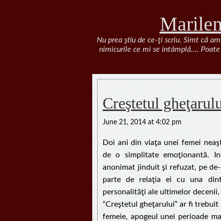
Marile
Nu prea ştiu de ce-ţi scriu. Simt că am
nimicurile ce mi se întâmplă…. Poate 
Creştetul gheţarul
June 21, 2014 at 4:02 pm
Doi ani din viaţa unei femei neaş
de o simplitate emoţionantă. Indi
anonimat jinduit şi refuzat, pe de-
parte de relaţia ei cu una dint
personalităţi ale ultimelor decenii
“Creştetul gheţarului” ar fi trebuit
femeie, apogeul unei perioade mar