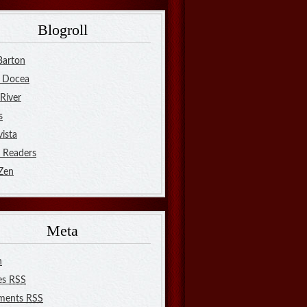
Blogroll
Barton
 Docea
River
s
ista
l Readers
 Zen
Meta
n
es
RSS
ments
RSS