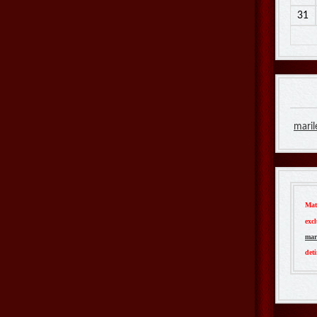
31
maril
Mat
exc
mar
deti