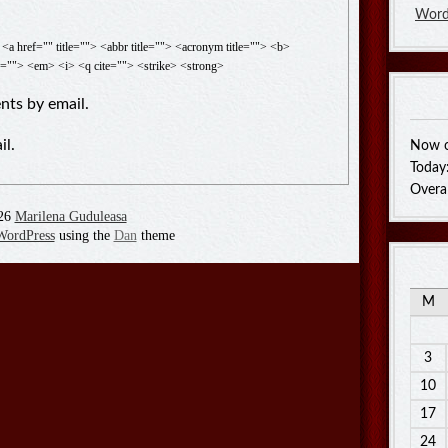
Word
<a href="" title=""> <abbr title=""> <acronym title=""> <b>
e=""> <em> <i> <q cite=""> <strike> <strong>
ts by email.
il.
Now o
Today
Overa
26
Marilena Guduleasa
WordPress
using the
Dan
theme
M
3
10
17
24