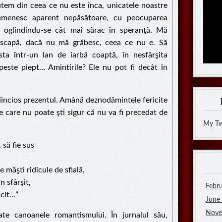
tem din ceea ce nu este înca, unicatele noastre
remenesc aparent nepăsătoare, cu peocuparea
e, oglindindu-se cât mai sărac în speranţă. Mă
 scapă, dacă nu mă grăbesc, ceea ce nu e. Să
sta într-un lan de iarbă coaptă, în nesfârşita
peste piept… Amintirile? Ele nu pot fi decât în
iincios prezentul. Amână deznodămintele fericite
e care nu poate şti sigur că nu va fi precedat de
My Tw
 să fie sus
măşti ridicule de sfială,
n sfârşit,
Febr
icit…”
June
Nove
te canoanele romantismului. În jurnalul său,