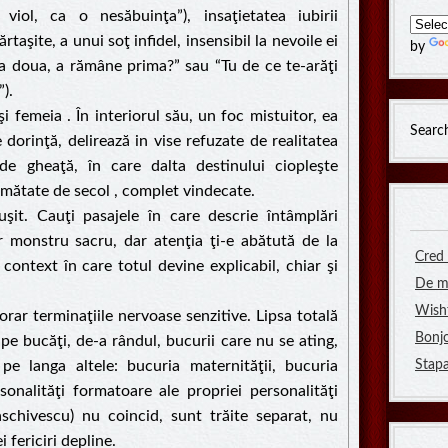
iol, ca o nesăbuinţa”), insaţietatea iubirii
aşite, a unui soţ infidel, insensibil la nevoile ei
by
 a doua, a rămâne prima?” sau “Tu de ce te-arăţi
).
i femeia . În interiorul său, un foc mistuitor, ea
Search
 dorinţă, delirează in vise refuzate de realitatea
 de gheaţă, în care dalta destinului ciopleşte
jumătate de secol , complet vindecate.
uşit. Cauţi pasajele în care descrie întâmplări
r monstru sacru, dar atenţia ţi-e abătută de la
Cred 
context în care totul devine explicabil, chiar şi
De ma
Wishf
rar terminaţiile nervoase senzitive. Lipsa totală
Bonjo
e pe bucăţi, de-a rândul, bucurii care nu se ating,
e langa altele: bucuria maternităţii, bucuria
Stapa
sonalităţi formatoare ale propriei personalităţi
schivescu) nu coincid, sunt trăite separat, nu
 fericiri depline.