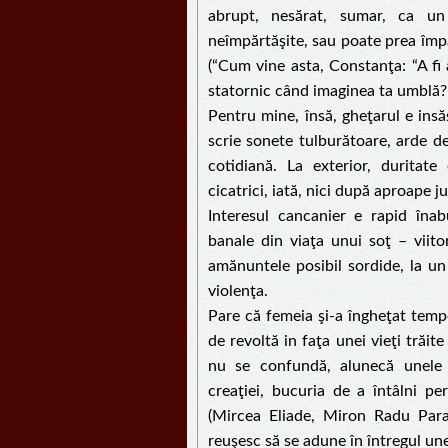
abrupt, nesărat, sumar, ca un v
neîmpărtăşite, sau poate prea împărt
(“Cum vine asta, Constanţa: “A fi
statornic când imaginea ta umblă?”
Pentru mine, însă, gheţarul e insăş
scrie sonete tulburătoare, arde de
cotidiană. La exterior, duritate
cicatrici, iată, nici după aproape 
Interesul cancanier e rapid înab
banale din viaţa unui soţ – viito
amănuntele posibil sordide, la un 
violenţa.
Pare că femeia şi-a îngheţat tempo
de revoltă in faţa unei vieţi trăit
nu se confundă, alunecă unele p
creaţiei, bucuria de a întâlni per
(Mircea Eliade, Miron Radu Para
reuşesc să se adune în întregul unei