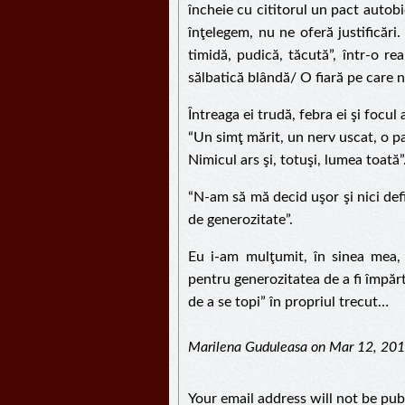
încheie cu cititorul un pact autob
înţelegem, nu ne oferă justificări. 
timidă, pudică, tăcută”, într-o re
sălbatică blândă/ O fiară pe care ni
Întreaga ei trudă, febra ei şi focul
“Un simţ mărit, un nerv uscat, o p
Nimicul ars şi, totuşi, lumea toată”
“N-am să mă decid uşor şi nici defi
de generozitate”.
Eu i-am mulţumit, în sinea mea, 
pentru generozitatea de a fi împăr
de a se topi” în propriul trecut…
Marilena Guduleasa on Mar 12, 20
Your email address will not be pub