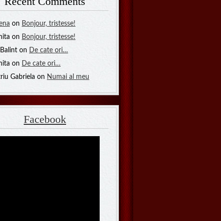
Recent Comments
lena
on
Bonjour, tristesse!
nita on
Bonjour, tristesse!
Balint on
De cate ori…
nita on
De cate ori…
riu Gabriela on
Numai al meu
Facebook