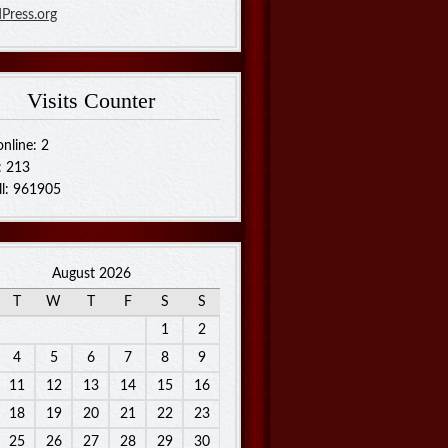
Press.org
Visits Counter
nline: 2
: 213
ll: 961905
August 2026
T
W
T
F
S
S
1
2
4
5
6
7
8
9
11
12
13
14
15
16
18
19
20
21
22
23
25
26
27
28
29
30