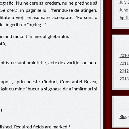
July
iografic. Nu ne cere să credem, nu ne pretinde să
Se oferă, în paginile lui, “ferindu-se de atingeri,
June
alitate a vieţii ei asumate, acceptate: “Eu sunt o
April
ci îngerii n-o înţeleg…”
 arzând mocnit în miezul gheţarului:
ată,
.
2010
nitiv ce sunt amintirile, acte de avariţie sau acte
2011
2012
2013
apoi şi prin aceste rânduri, Constanţei Buzea,
tăşit cu mine “bucuria si groaza de a înmărmuri şi
11
Blog
lished. Required fields are marked
*