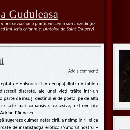
na Guduleasa
 mare nevoie de o prietenie căreia să-i încredinţez
că îmi scriu chiar mie. (Antoine de Saint Exupery)
ui
Add a comment!
teptat de obişnuite. Un decupaj dintr-un tablou
screţii discrete, ale unei vieţi trăite într-un
o parte de însuşi destinul ei de poetă, pe de altă
re cele mai expansive, excesive, extrovertite
, Adrian Păunescu.
 să sugereze culmea nefericirii, a neîmplinirii ei ca
cate de insatisfacţia erotică (“Amorul nostru –