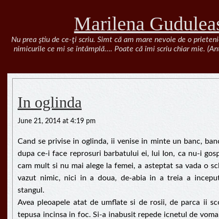
Marilena Gudulea
Nu prea ştiu de ce-ţi scriu. Simt că am mare nevoie de o prieteni
nimicurile ce mi se întâmplă…. Poate că îmi scriu chiar mie. (A
In oglinda
June 21, 2014 at 4:19 pm
Cand se privise in oglinda, ii venise in minte un banc, ban
dupa ce-i face reprosuri barbatului ei, lui Ion, ca nu-i go
cam mult si nu mai alege la femei, a asteptat sa vada o sc
vazut nimic, nici in a doua, de-abia in a treia a incepu
stangul.
Avea pleoapele atat de umflate si de rosii, de parca ii s
tepusa incinsa in foc. Si-a inabusit repede icnetul de vom