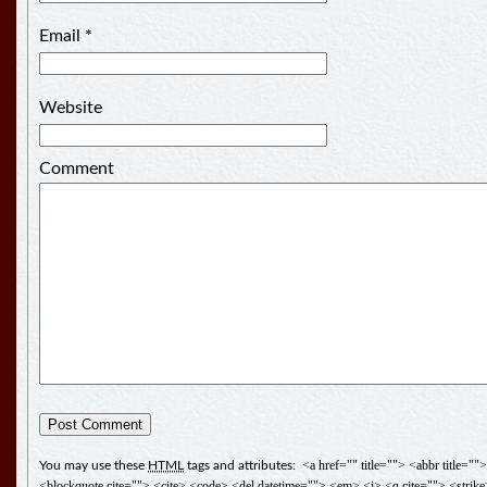
Email
*
Website
Comment
<a href="" title=""> <abbr title="
You may use these
HTML
tags and attributes:
<blockquote cite=""> <cite> <code> <del datetime=""> <em> <i> <q cite=""> <strik