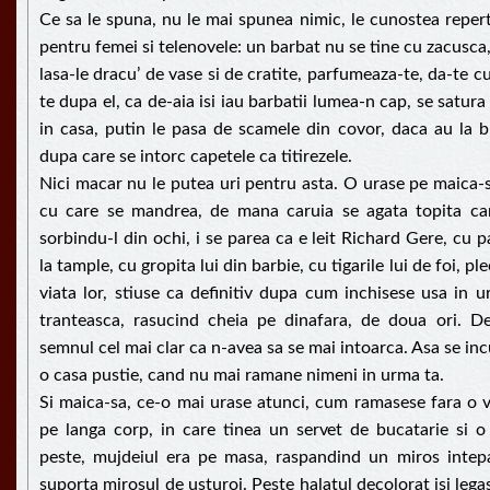
Ce sa le spuna, nu le mai spunea nimic, le cunostea reperto
pentru femei si telenovele: un barbat nu se tine cu zacusca
lasa-le dracu’ de vase si de cratite, parfumeaza-te, da-te cu 
te dupa el, ca de-aia isi iau barbatii lumea-n cap, se satura 
in casa, putin le pasa de scamele din covor, daca au la b
dupa care se intorc capetele ca titirezele.
Nici macar nu le putea uri pentru asta. O urase pe maica-s
cu care se mandrea, de mana caruia se agata topita c
sorbindu-l din ochi, i se parea ca e leit Richard Gere, cu p
la tample, cu gropita lui din barbie, cu tigarile lui de foi, pl
viata lor, stiuse ca definitiv dupa cum inchisese usa in ur
tranteasca, rasucind cheia pe dinafara, de doua ori. D
semnul cel mai clar ca n-avea sa se mai intoarca. Asa se inc
o casa pustie, cand nu mai ramane nimeni in urma ta.
Si maica-sa, ce-o mai urase atunci, cum ramasese fara o v
pe langa corp, in care tinea un servet de bucatarie si o 
peste, mujdeiul era pe masa, raspandind un miros intep
suporta mirosul de usturoi. Peste halatul decolorat isi legas