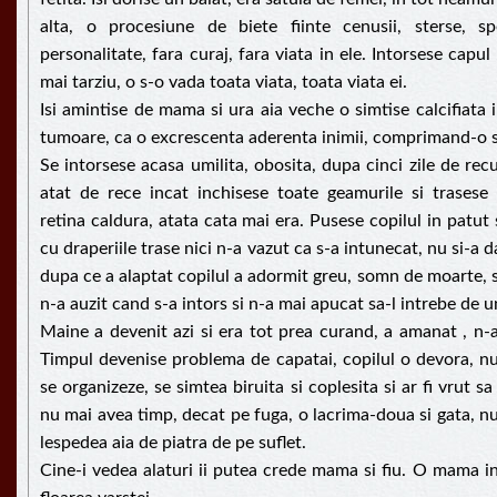
alta, o procesiune de biete fiinte cenusii, sterse, sp
personalitate, fara curaj, fara viata in ele. Intorsese capul
mai tarziu, o s-o vada toata viata, toata viata ei.
Isi amintise de mama si ura aia veche o simtise calcifiata 
tumoare, ca o excrescenta aderenta inimii, comprimand-o 
Se intorsese acasa umilita, obosita, dupa cinci zile de rec
atat de rece incat inchisese toate geamurile si trasese 
retina caldura, atata cata mai era. Pusese copilul in patut
cu draperiile trase nici n-a vazut ca s-a intunecat, nu si-a 
dupa ce a alaptat copilul a adormit greu, somn de moarte, s
n-a auzit cand s-a intors si n-a mai apucat sa-l intrebe de u
Maine a devenit azi si era tot prea curand, a amanat , n-a
Timpul devenise problema de capatai, copilul o devora, nu
se organizeze, se simtea biruita si coplesita si ar fi vrut sa
nu mai avea timp, decat pe fuga, o lacrima-doua si gata, n
lespedea aia de piatra de pe suflet.
Cine-i vedea alaturi ii putea crede mama si fiu. O mama in