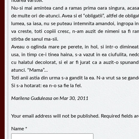
floarea varstei.
Nu-si mai amintea cand a ramas prima oara singura, acasa
de multe ori de-atunci. Avea si el “obligatii”, altfel de obliga
lumea, sa iasa, nu se puteau intemnita amandoi, ingropa int
va creste, toti copiii cresc, n-am auzit de nimeni sa fi r
stirba de sanul ma-sii.
Aveau o oglinda mare pe perete, in hol, si intr-o diminea
usa, in timp ce-i tinea haina, s-a vazut in ea ciufulita, ned
cu halatul decolorat, si el ar fi jurat ca a auzit-o spunan
atunci. “Mama”…
Toti anii astia din urma s-a gandit la ea. N-a vrut sa se gand
Si s-a hotarat: ea n-o sa fie la fel.
Marilena Guduleasa on Mar 30, 2011
Your email address will not be published. Required fields 
Name
*