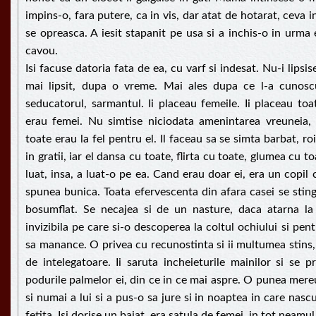
impins-o, fara putere, ca in vis, dar atat de hotarat, ceva in
se opreasca. A iesit stapanit pe usa si a inchis-o in urma 
cavou.
Isi facuse datoria fata de ea, cu varf si indesat. Nu-i lipsis
mai lipsit, dupa o vreme. Mai ales dupa ce l-a cunoscu
seducatorul, sarmantul. Ii placeau femeile. Ii placeau toa
erau femei. Nu simtise niciodata amenintarea vreuneia, 
toate erau la fel pentru el. Il faceau sa se simta barbat, roia
in gratii, iar el dansa cu toate, flirta cu toate, glumea cu t
luat, insa, a luat-o pe ea. Cand erau doar ei, era un copil c
spunea bunica. Toata efervescenta din afara casei se stinge
bosumflat. Se necajea si de un nasture, daca atarna la
invizibila pe care si-o descoperea la coltul ochiului si pen
sa manance. O privea cu recunostinta si ii multumea stins,
de intelegatoare. Ii saruta incheieturile mainilor si se 
podurile palmelor ei, din ce in ce mai aspre. O punea mereu 
si numai a lui si a pus-o sa jure si in noaptea in care nascu
fetita. Isi dorise un baiat, era satula de femei, in tot neamu