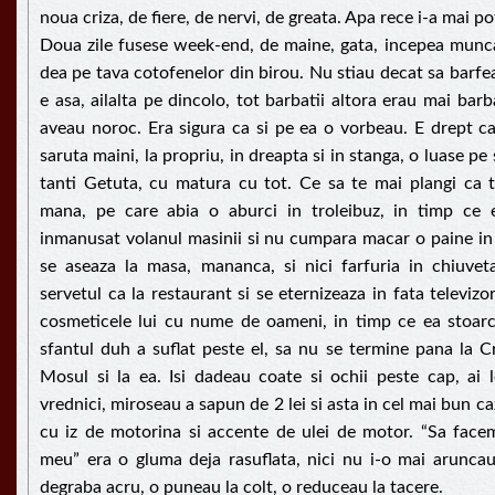
noua criza, de fiere, de nervi, de greata. Apa rece i-a mai po
Doua zile fusese week-end, de maine, gata, incepea munc
dea pe tava cotofenelor din birou. Nu stiau decat sa barfea
e asa, ailalta pe dincolo, tot barbatii altora erau mai barbat
aveau noroc. Era sigura ca si pe ea o vorbeau. E drept ca 
saruta maini, la propriu, in dreapta si in stanga, o luase pe 
tanti Getuta, cu matura cu tot. Ce sa te mai plangi ca t
mana, pe care abia o aburci in troleibuz, in timp ce 
inmanusat volanul masinii si nu cumpara macar o paine in
se aseaza la masa, mananca, si nici farfuria in chiuve
servetul ca la restaurant si se eternizeaza in fata televizo
cosmeticele lui cu nume de oameni, in timp ce ea stoar
sfantul duh a suflat peste el, sa nu se termine pana la C
Mosul si la ea. Isi dadeau coate si ochii peste cap, ai l
vrednici, miroseau a sapun de 2 lei si asta in cel mai bun ca
cu iz de motorina si accente de ulei de motor. “Sa facem
meu” era o gluma deja rasuflata, nici nu i-o mai arunca
degraba acru, o puneau la colt, o reduceau la tacere.