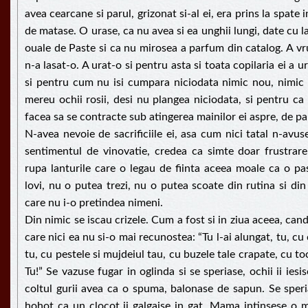
avea cearcane si parul, grizonat si-al ei, era prins la spate
de matase. O urase, ca nu avea si ea unghii lungi, date cu la
ouale de Paste si ca nu mirosea a parfum din catalog. A vru
n-a lasat-o. A urat-o si pentru asta si toata copilaria ei a
si pentru cum nu isi cumpara niciodata nimic nou, nimic
mereu ochii rosii, desi nu plangea niciodata, si pentru c
facea sa se contracte sub atingerea mainilor ei aspre, de par
N-avea nevoie de sacrificiile ei, asa cum nici tatal n-avus
sentimentul de vinovatie, credea ca simte doar frustrare 
rupa lanturile care o legau de fiinta aceea moale ca o pa
lovi, nu o putea trezi, nu o putea scoate din rutina si din
care nu i-o pretindea nimeni.
Din nimic se iscau crizele. Cum a fost si in ziua aceea, cand
care nici ea nu si-o mai recunostea: “Tu l-ai alungat, tu, cu
tu, cu pestele si mujdeiul tau, cu buzele tale crapate, cu toc
Tu!” Se vazuse fugar in oglinda si se speriase, ochii ii iesis
coltul gurii avea ca o spuma, balonase de sapun. Se speri
hohot ca un clocot ii galgaise in gat. Mama intinsese o m