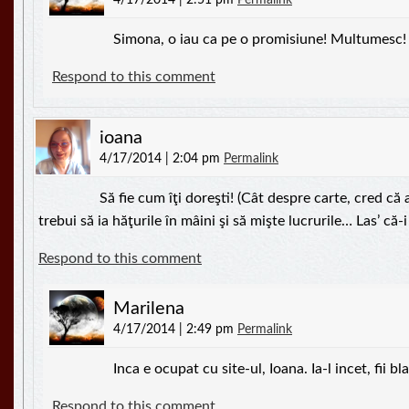
4/17/2014 | 2:51 pm
Permalink
Simona, o iau ca pe o promisiune! Multumesc
Respond to this comment
ioana
4/17/2014 | 2:04 pm
Permalink
Să fie cum îţi doreşti! (Cât despre carte, cred că 
trebui să ia hăţurile în mâini şi să mişte lucrurile… Las’ că-i 
Respond to this comment
Marilena
4/17/2014 | 2:49 pm
Permalink
Inca e ocupat cu site-ul, Ioana. Ia-l incet, fii b
Respond to this comment