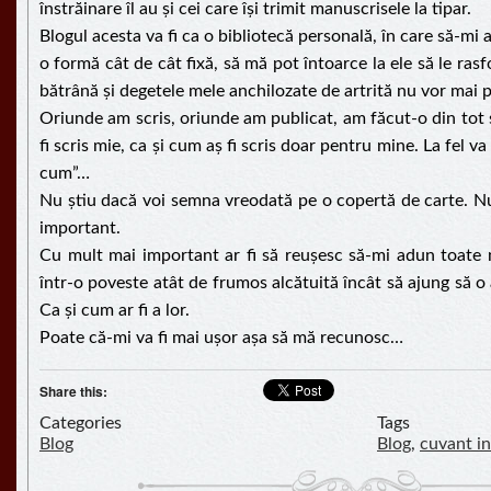
înstrăinare îl au și cei care își trimit manuscrisele la tipar.
Blogul acesta va fi ca o bibliotecă personală, în care să-mi 
o formă cât de cât fixă, să mă pot întoarce la ele să le ras
bătrână și degetele mele anchilozate de artrită nu vor mai p
Oriunde am scris, oriunde am publicat, am făcut-o din tot s
fi scris mie, ca și cum aș fi scris doar pentru mine. La fel va f
cum”…
Nu știu dacă voi semna vreodată pe o copertă de carte. Nu
important.
Cu mult mai important ar fi să reușesc să-mi adun toate nim
într-o poveste atât de frumos alcătuită încât să ajung să o a
Ca și cum ar fi a lor.
Poate că-mi va fi mai ușor așa să mă recunosc…
Share this:
Categories
Tags
Blog
Blog
,
cuvant in