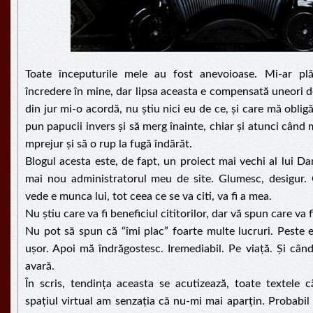
Toate începuturile mele au fost anevoioase. Mi-ar p
încredere în mine, dar lipsa aceasta e compensată uneori d
din jur mi-o acordă, nu știu nici eu de ce, și care mă oblig
pun papucii invers și să merg înainte, chiar și atunci când 
mprejur și să o rup la fugă îndărăt.
Blogul acesta este, de fapt, un proiect mai vechi al lui Da
mai nou administratorul meu de site. Glumesc, desigur.
vede e munca lui, tot ceea ce se va citi, va fi a mea.
Nu știu care va fi beneficiul cititorilor, dar vă spun care va f
Nu pot să spun că “îmi plac” foarte multe lucruri. Peste 
ușor. Apoi mă îndrăgostesc. Iremediabil. Pe viață. Și cân
avară.
În scris, tendința aceasta se acutizează, toate textele 
spațiul virtual am senzația că nu-mi mai aparțin. Probabil