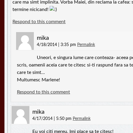
care ma simt implinita. Vorba Maiei, din reclama la cafea: s
termine nicicand!
Respond to this comment
mika
4/18/2014 | 3:35 pm
Permalink
Uneori, e singura lume care conteaza- aceea pe
scris, oamenii aceia care te citesc si-ti raspund fara sa t
care te simt…
Multumesc Marlene!
Respond to this comment
mika
4/17/2014 | 5:50 pm
Permalink
Eu voi citi mereu. Imi place sa te citesc!