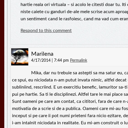
hartie reala ori virtuala – si acolo le citesti doar tu. It
niste caiete cu ganduri de-ale mele scrise acum aproa
un sentiment cand le rasfoiesc, cand ma vad cum e
Respond to this comment
Marilena
4/17/2014 | 7:44 pm
Permalink
Mika, dar nu trebuie sa astepti sa ma satur eu, ca
ce spui, eu niciodata n-am putut invata nimic, altfel decat
subliniind, rescriind. E un exercitiu benefic, lamuritor sa-ti 
pui pe hartie. Sa ti le disciplinezi. Altfel tare le mai place
Sunt oameni pe care am contat, ca cititori, fara de care n-
motivatia de a scrie si de a publica. Oameni care mi-au fost
inceput si pe care ii pot numi prieteni fara nicio ezitare, de
i-am intalnit niciodata in realitate. Eu mi-am construit o l