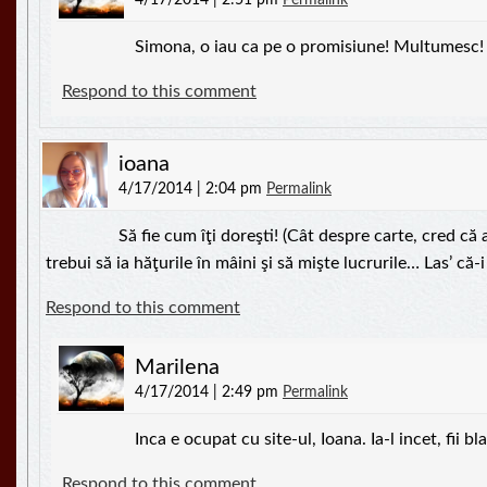
4/17/2014 | 2:51 pm
Permalink
Simona, o iau ca pe o promisiune! Multumesc
Respond to this comment
ioana
4/17/2014 | 2:04 pm
Permalink
Să fie cum îţi doreşti! (Cât despre carte, cred că 
trebui să ia hăţurile în mâini şi să mişte lucrurile… Las’ că-i 
Respond to this comment
Marilena
4/17/2014 | 2:49 pm
Permalink
Inca e ocupat cu site-ul, Ioana. Ia-l incet, fii b
Respond to this comment