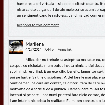
hartie reala ori virtuala – si acolo le citesti doar tu. It
niste caiete cu ganduri de-ale mele scrise acum aproa
un sentiment cand le rasfoiesc, cand ma vad cum e
Respond to this comment
Marilena
4/17/2014 | 7:44 pm
Permalink
Mika, dar nu trebuie sa astepti sa ma satur eu, ca
ce spui, eu niciodata n-am putut invata nimic, altfel decat
subliniind, rescriind. E un exercitiu benefic, lamuritor sa-ti 
pui pe hartie. Sa ti le disciplinezi. Altfel tare le mai place
Sunt oameni pe care am contat, ca cititori, fara de care n-
motivatia de a scrie si de a publica. Oameni care mi-au fost
inceput si pe care ii pot numi prieteni fara nicio ezitare, de
i-am intalnit niciodata in realitate. Eu mi-am construit o l