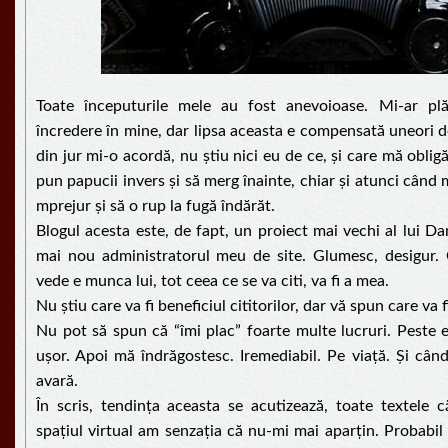
Toate începuturile mele au fost anevoioase. Mi-ar p
încredere în mine, dar lipsa aceasta e compensată uneori d
din jur mi-o acordă, nu știu nici eu de ce, și care mă oblig
pun papucii invers și să merg înainte, chiar și atunci când 
mprejur și să o rup la fugă îndărăt.
Blogul acesta este, de fapt, un proiect mai vechi al lui Da
mai nou administratorul meu de site. Glumesc, desigur.
vede e munca lui, tot ceea ce se va citi, va fi a mea.
Nu știu care va fi beneficiul cititorilor, dar vă spun care va f
Nu pot să spun că “îmi plac” foarte multe lucruri. Peste 
ușor. Apoi mă îndrăgostesc. Iremediabil. Pe viață. Și cân
avară.
În scris, tendința aceasta se acutizează, toate textele 
spațiul virtual am senzația că nu-mi mai aparțin. Probabil