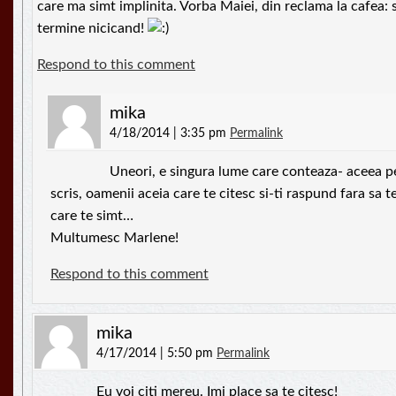
care ma simt implinita. Vorba Maiei, din reclama la cafea: s
termine nicicand!
Respond to this comment
mika
4/18/2014 | 3:35 pm
Permalink
Uneori, e singura lume care conteaza- aceea pe
scris, oamenii aceia care te citesc si-ti raspund fara sa t
care te simt…
Multumesc Marlene!
Respond to this comment
mika
4/17/2014 | 5:50 pm
Permalink
Eu voi citi mereu. Imi place sa te citesc!