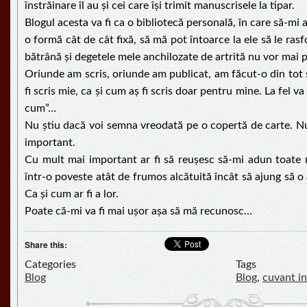
înstrăinare îl au și cei care își trimit manuscrisele la tipar.
Blogul acesta va fi ca o bibliotecă personală, în care să-mi 
o formă cât de cât fixă, să mă pot întoarce la ele să le ras
bătrână și degetele mele anchilozate de artrită nu vor mai p
Oriunde am scris, oriunde am publicat, am făcut-o din tot s
fi scris mie, ca și cum aș fi scris doar pentru mine. La fel va f
cum”…
Nu știu dacă voi semna vreodată pe o copertă de carte. Nu
important.
Cu mult mai important ar fi să reușesc să-mi adun toate nim
într-o poveste atât de frumos alcătuită încât să ajung să o a
Ca și cum ar fi a lor.
Poate că-mi va fi mai ușor așa să mă recunosc…
Share this:
Categories
Tags
Blog
Blog
,
cuvant in